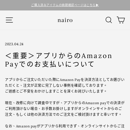
コ
ご購入済みアイテムの納期確認ページはこちら▶︎
ン
テ
ナビゲーション
検索
カ
ン
ツ
に
ス
キ
2023.04.24
ッ
＜重要＞アプリからのAmazon
プ
す
Payでのお支払いについて
る
アプリからご注文いただいた際にAmazon Payを決済方法としてお選びい
ただくと、注文が正常に完了しない事例を確認しております。
ご迷惑とご不安をおかけしますことを深くお詫びいたします。
現在、改修に向けて調査中ですが、アプリからのAmazon payでの決済が
ご利用頂けない場合、お手数お掛けしますがオンラインサイトからのご
注文、もしくは他の決済方法でのご注文をご検討頂けますと幸いです。
なお、Amazon payがアプリから利用できず、オンラインサイトからご注