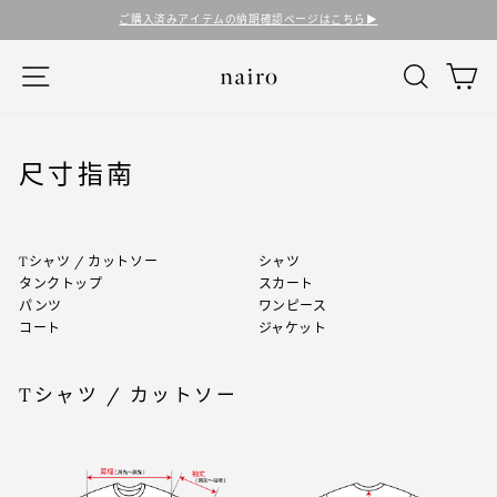
コ
ご購入済みアイテムの納期確認ページはこちら▶︎
ン
テ
ナビゲーション
検索
カ
ン
ツ
に
ス
キ
尺寸指南
ッ
プ
す
る
Tシャツ / カットソー
シャツ
タンクトップ
スカート
パンツ
ワンピース
コート
ジャケット
Tシャツ / カットソー