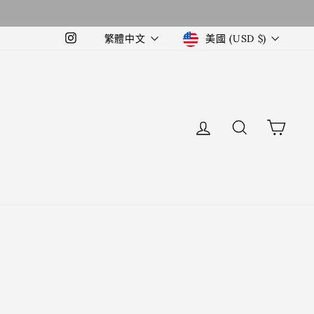
Language
Currency
繁體中文
美國 (USD $)
Instagram
LOG IN
検索
カー