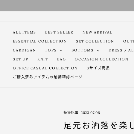
コ
ン
テ
ン
ツ
ALL ITEMS
BEST SELLER
NEW ARRIVAL
に
ESSENTIAL COLLECTION
SET COLLECTION
OUT
ス
キ
CARDIGAN
TOPS
BOTTOMS
DRESS / AL
ッ
SET UP
KNIT
BAG
OCCASION COLLECTION
プ
OFFICE CASUAL COLLECTION
Sサイズ商品
す
る
ご購入済みアイテムの納期確認ページ
特集記事
·
2023.07.06
足元お洒落を楽