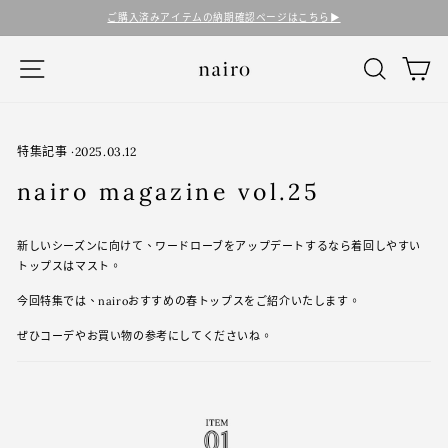
コ
ご購入済みアイテムの納期確認ページはこちら▶︎
ン
テ
ナビゲーション
検索
カ
ン
ツ
に
ス
キ
特集記事
·
2025.03.12
ッ
nairo magazine vol.25
プ
す
る
新しいシーズンに向けて、ワードローブをアップデートするなら着回しやすい
トップスはマスト。
今回特集では、nairoおすすめの春トップスをご紹介いたします。
ぜひコーデやお買い物の参考にしてくださいね。