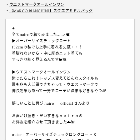
・
ウエストマークオールインワン
・
【MARCO BIANCHINI】スクエアミドルバッグ
✈︎
全てnairoで着てみました𓂃𓈒𓏸︎︎︎︎ 🕊
▶オーバーサイズチェックコート
152cmの私でも上手に着れる丈感、、！
着膨れないから、中に厚めニット着ても
すっきり細く見えるんです🐩🧶
▶ウエストマークオールインワン
迷ったらこれ！トップス変えてどんなスタイルも！
夏も冬も大活躍できちゃって、ウエストマークで
脚長効果もあって一発でコーデが決まる好きなやつ🌈
嬉しいことに再び nairo__official さんより
お声がけ頂き、だいすきなｎａｉｒｏの
お洋服を紹介させて頂きました☁️🐩
outer : オーバーサイズチェックロングコート S