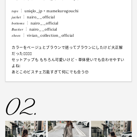
𝑡𝑜𝑝𝑠 ┊︎ uniqlo_jp × mamekurogouchi
𝑗𝑎𝑐𝑘𝑒𝑡 ┊︎ nairo__official
𝑏𝑜𝑡𝑡𝑜𝑚𝑠 ┊︎ nairo__official
𝐵𝑢𝑠𝑡𝑖𝑒𝑟︎ ┊︎ nairo__official
𝑠ℎ𝑜𝑒𝑠 ┊︎ vivian_collection_official
カラーをベージュとブラウンで迷ってブラウンにしたけど大正解
だった🙆🏻‍♀️✨
セットアップも もちろん可愛いけど、単体使いでも合わせやすい
よね❕
あとこのビスチェ万能すぎて何にでも合う🥺