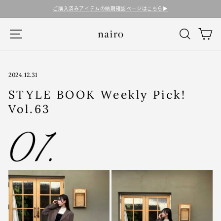
コ
ご購入済みアイテムの納期確認ページはこちら▶︎
ン
テ
ナビゲーション
検索
カ
ン
ツ
に
ス
キ
2024.12.31
ッ
STYLE BOOK Weekly Pick!
プ
す
Vol.63
る