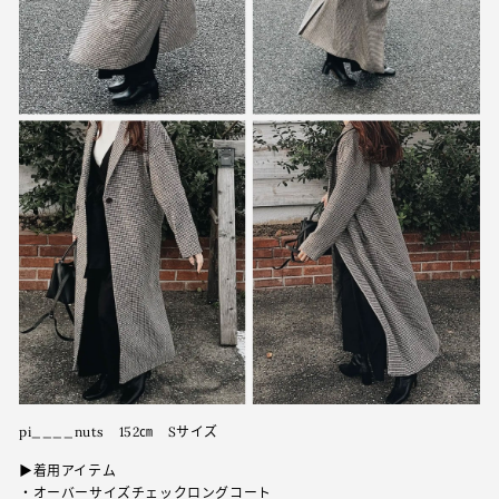
pi____nuts 152㎝ Sサイズ
▶︎着用アイテム
・
オーバーサイズチェックロングコート