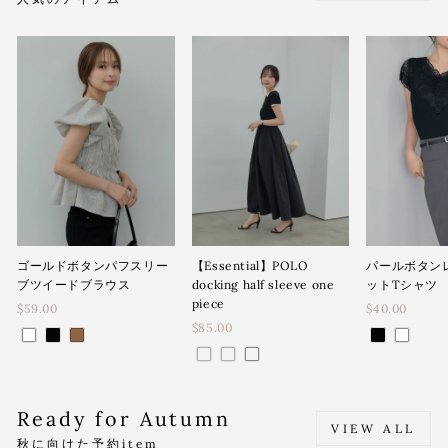
ゴールドボタンパフスリー
【Essential】POLO
パールボタン
ブツイードブラウス
docking half sleeve one
ットTシャツ
piece
$59.00
$40.00
$85.00
Ready for Autumn
VIEW ALL
秋に向けた予約item