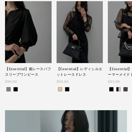
【Essential】裾レースパフ
【Essential】レディシルエ
【Essenti
スリーブワンピース
ットレースドレス
ーマーメイド
$90.00
$90.00
$83.00