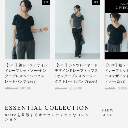
SET
SET
【SET】シャツレイヤード
【SET】裾レースデザイン
【SET】裾レ
デザインドレープトップス
ドレープカットソー+セン
ドレープカッ
+センタープレスベーシッ
タープレスベーシックスト
ースデザイン
クストレートパンツ(2set)
レートパンツ(2set)
トソー(2set)
通
通
通
$110.00
$100.00
$105.00
$97.00
$91.00
$80.0
常
常
常
価
価
価
格
格
格
ESSENTIAL COLLECTION
VIEW
nairoを象徴するオーセンティックなコレク
ALL
ション