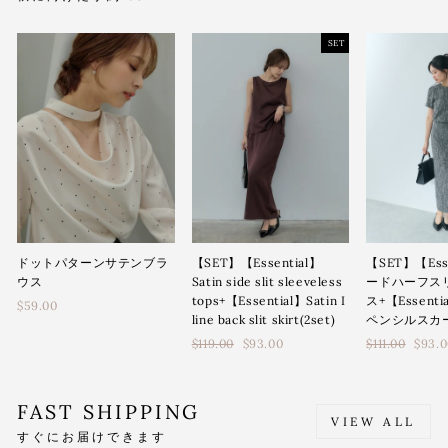
SET
【SET】【Ess
【SET】【Essential】
ドットパターンサテンブラ
ードハーフス
Satin side slit sleeveless
ウス
ス+【Essent
tops+【Essential】Satin I
$59.00
ペンシルスカート
line back slit skirt(2set)
通
通
$111.00
$93.
$119.00
$93.00
常
常
価
価
格
格
FAST SHIPPING
VIEW ALL
すぐにお届けできます