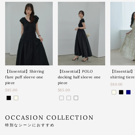
【Essential】Shirring
【Essential】POLO
【Essential】
flare puff sleeve one
docking half sleeve one
shirring tier
piece
piece
$80.00
$85.00
$85.00
OCCASION COLLECTION
特別なシーンにおすすめ