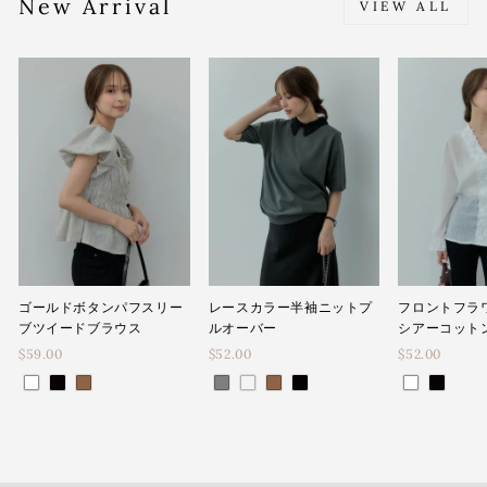
New Arrival
VIEW ALL
ゴールドボタンパフスリー
レースカラー半袖ニットプ
フロントフラ
ブツイードブラウス
ルオーバー
シアーコット
$59.00
$52.00
$52.00