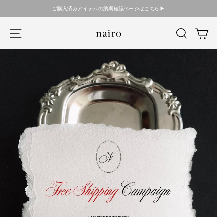
コ
ご購入済みアイテムの納期確認ページはこちら▶︎
ン
テ
nairo
ナビゲーション
検索
カ
ン
ツ
に
ス
キ
ッ
プ
す
る