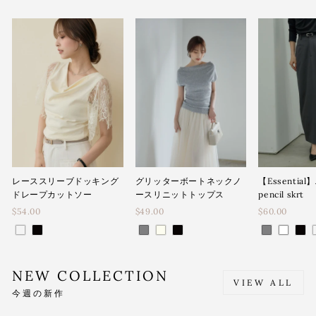
レーススリーブドッキング
グリッターボートネックノ
【Essential】
ドレープカットソー
ースリニットトップス
pencil skrt
$54.00
$49.00
$60.00
NEW COLLECTION
VIEW ALL
今週の新作