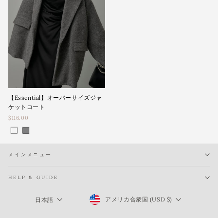
【Essential】オーバーサイズジャ
ケットコート
$116.00
メインメニュー
HELP & GUIDE
Currency
Language
アメリカ合衆国 (USD $)
日本語