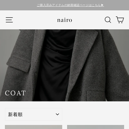
コ
ご購入済みアイテムの納期確認ページはこちら▶︎
ン
テ
ナビゲーション
検索
カ
ン
ツ
に
ス
キ
ッ
プ
す
る
COAT
SORT