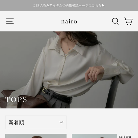
コ
ご購入済みアイテムの納期確認ページはこちら▶︎
ン
テ
ナビゲーション
検索
カ
ン
ツ
に
ス
キ
ッ
プ
す
る
TOPS
SORT
Sold Out