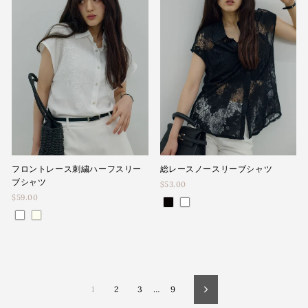
フロントレース刺繍ハーフスリー
総レースノースリーブシャツ
ブシャツ
$53.00
$59.00
1
2
3
…
9
<p>
お
探