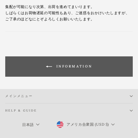
集配が可能になり次第、出荷を進めてまいります。
しばらくはお荷物遅延の可能性もあり、ご迷惑をおかけいたしますが、
ご了承のほどなにとぞよろしくお願いいたします。
INFORMATION
メインメニュー
HELP & GUIDE
Currency
Language
アメリカ合衆国 (USD $)
日本語