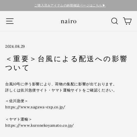
コ
ご購入済みアイテムの納期確認ページはこちら▶︎
ン
テ
ナビゲーション
検索
カ
ン
ツ
に
ス
キ
2024.08.29
ッ
＜重要＞台風による配送への影響
プ
す
ついて
る
台風10号に伴う影響により、荷物の集配に影響が出ております。
詳しくは佐川急便サイト・ヤマト運輸サイトをご確認ください。
＜佐川急便＞
https://www.sagawa-exp.co.jp/
＜ヤマト運輸＞
https://www.kuronekoyamato.co.jp/