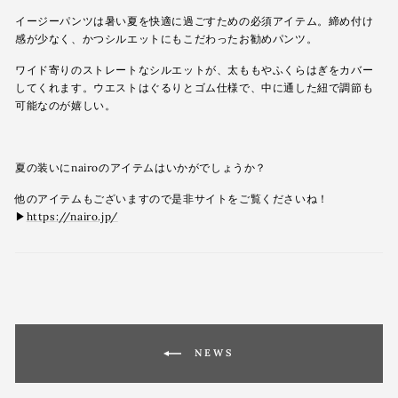
イージーパンツは暑い夏を快適に過ごすための必須アイテム。締め付け
感が少なく、かつシルエットにもこだわったお勧めパンツ。
ワイド寄りのストレートなシルエットが、太ももやふくらはぎをカバー
してくれます。ウエストはぐるりとゴム仕様で、中に通した紐で調節も
可能なのが嬉しい。
夏の装いにnairoのアイテムはいかがでしょうか？
他のアイテムもございますので是非サイトをご覧くださいね！
▶︎
https://nairo.jp/
NEWS