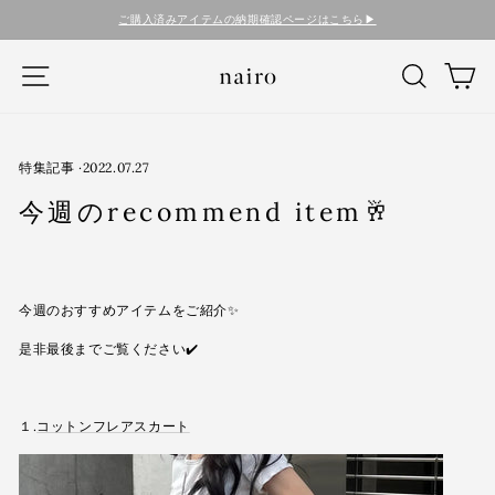
コ
ご購入済みアイテムの納期確認ページはこちら▶︎
ン
テ
ナビゲーション
検索
カ
ン
ツ
に
ス
キ
特集記事
·
2022.07.27
ッ
今週のrecommend item🥂
プ
す
る
今週のおすすめアイテムをご紹介✨
是非最後までご覧ください✔️
１.
コットンフレアスカート