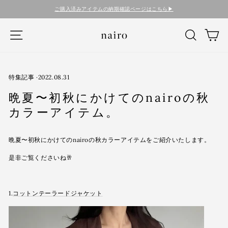
コ
ご購入済みアイテムの納期確認ページはこちら▶︎
ン
テ
ナビゲーション
検索
カ
ン
ツ
に
ス
キ
特集記事
·
2022.08.31
ッ
晩夏〜初秋にかけてのnairoの秋
プ
す
カラーアイテム。
る
晩夏〜初秋にかけてのnairoの秋カラーアイテムをご紹介いたします。
是非ご覧くださいね🥂
1.
コットンテーラードジャケット