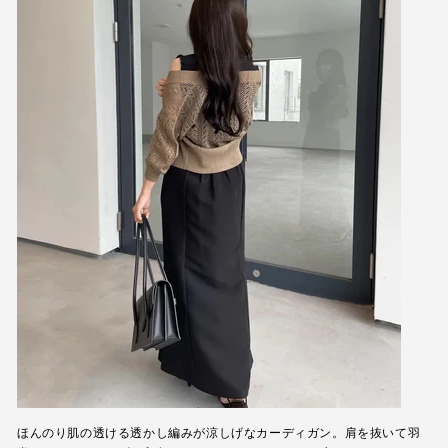
ほんのり肌の透ける透かし編みが涼しげなカーディガン。肩を抜いて羽