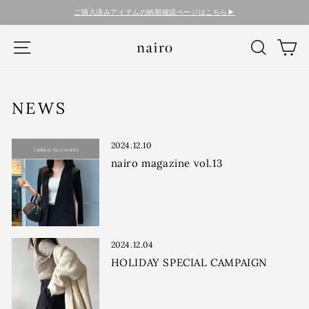
コ
ご購入済みアイテムの納期確認ページはこちら▶︎
ン
テ
ナビゲーション
検索
カ
ン
ツ
に
ス
キ
NEWS
ッ
プ
す
2024.12.10
る
nairo magazine vol.13
2024.12.04
HOLIDAY SPECIAL CAMPAIGN