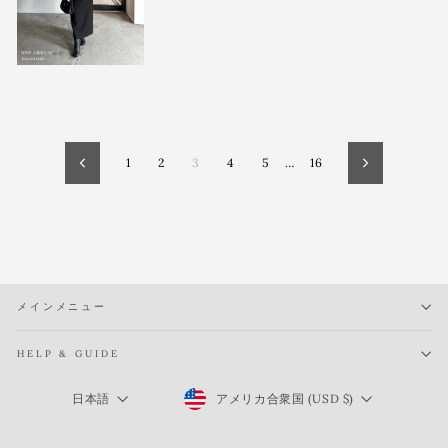
1
2
3
4
5
…
16
404
<p>
Error
お
探
し
の
ペ
ー
ジ
が
見
つ
か
り
メインメニュー
ま
せ
ん。
</p>
<p>
HELP & GUIDE
<a
href='{{
url
Currency
Language
}}'>
アメリカ合衆国 (USD $)
日本語
買
い
物
を