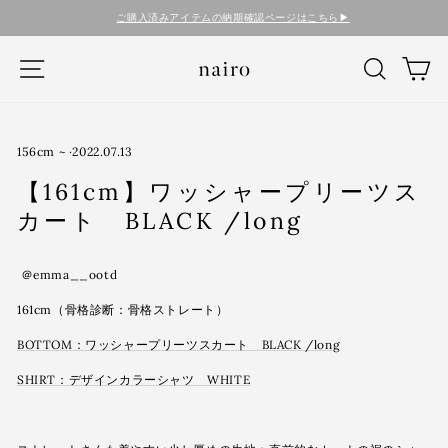
コ
ご購入済みアイテムの納期確認ページはこちら▶︎
ン
テ
ナビゲーション
検索
カ
ン
ツ
に
ス
キ
156cm ~
·
2022.07.13
ッ
【161cm】ワッシャープリーツス
プ
す
カート BLACK /long
る
＠emma__ootd
161cm（骨格診断：骨格ストレート）
BOTTOM：ワッシャープリーツスカート BLACK /long
SHIRT：デザインカラーシャツ WHITE