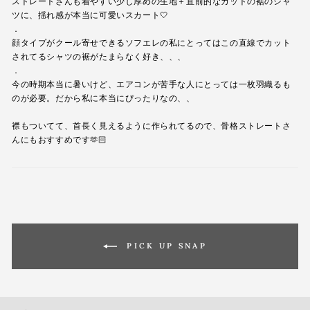
ストレートさんも着やすい少し厚めの生地＋直前的なカットの裾のシャ
ツに、揺れ感が本当に可愛いスカート🤍
．
顔タイプがクール寄せできるソフエレの私にとってはこの直線でカット
されてるシャツの裾がたまらなく好き、、、
．
今の時期本当に暑いけど、エアコンが苦手な人にとっては一枚羽織るも
のが必要。だから私に本当にぴったりなの、、
襟もついてて、首長く見えるように作られてるので、骨格ストレートさ
んにもおすすめです🫶🏻
PICK UP SNAP