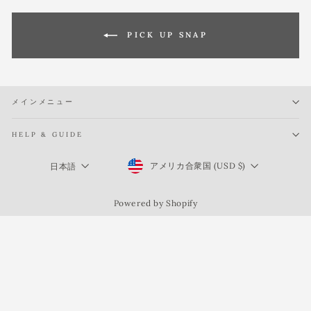
PICK UP SNAP
メインメニュー
HELP & GUIDE
Currency
Language
アメリカ合衆国 (USD $)
日本語
Powered by Shopify