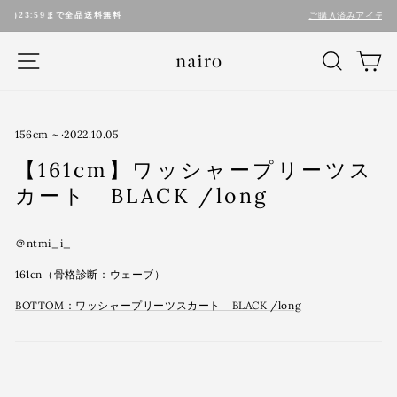
コ
送料無料
ご購入済みアイテムの納期確認ページはこち
ン
テ
ナビゲーション
検索
カ
ン
ツ
に
ス
キ
156cm ~
·
2022.10.05
ッ
【161cm】ワッシャープリーツス
プ
す
カート BLACK /long
る
＠ntmi_i_
161cn（骨格診断：ウェーブ）
BOTTOM：ワッシャープリーツスカート BLACK /long