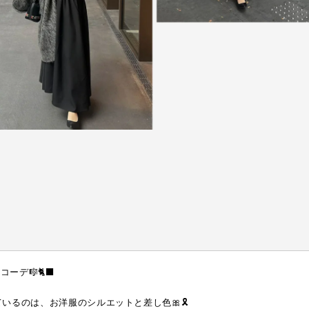
コーデ🎼🐈‍⬛
るのは、お洋服のシルエットと差し色🎀🎗️