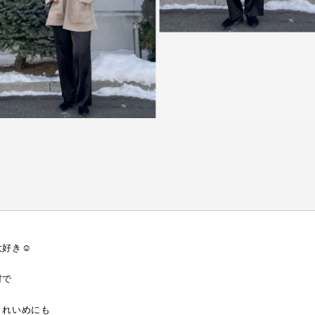
好き☺️
材で
きれいめにも