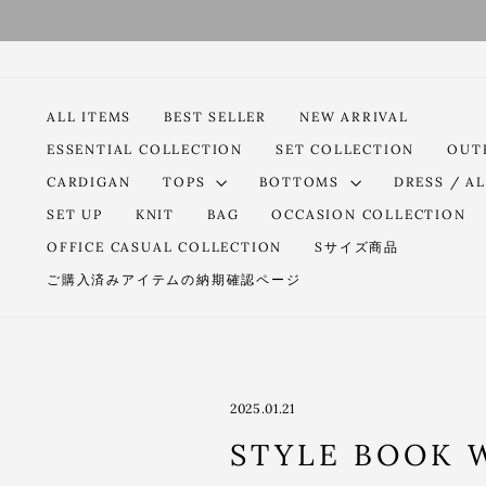
コ
ン
テ
ン
ツ
ALL ITEMS
BEST SELLER
NEW ARRIVAL
に
ESSENTIAL COLLECTION
SET COLLECTION
OUT
ス
キ
CARDIGAN
TOPS
BOTTOMS
DRESS / AL
ッ
SET UP
KNIT
BAG
OCCASION COLLECTION
プ
OFFICE CASUAL COLLECTION
Sサイズ商品
す
る
ご購入済みアイテムの納期確認ページ
2025.01.21
STYLE BOOK We