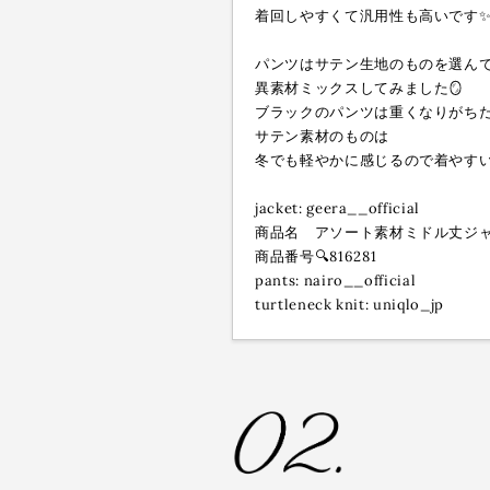
着回しやすくて汎用性も高いです
パンツはサテン生地のものを選ん
異素材ミックスしてみました🪞
ブラックのパンツは重くなりがち
サテン素材のものは
冬でも軽やかに感じるので着やすいです
jacket: geera__official
商品名 アソート素材ミドル丈ジ
商品番号🔍816281
pants: nairo__official
turtleneck knit: uniqlo_jp