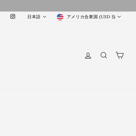
Language
Currency
日本語
アメリカ合衆国 (USD $)
Instagram
LOG IN
検索
カー