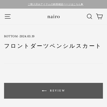
コ
ご購入済みアイテムの納期確認ページはこちら▶︎
ン
テ
ナビゲーション
検索
カ
ン
ツ
に
ス
キ
BOTTOM
·
2024.03.19
ッ
フロントダーツペンシルスカート
プ
す
る
REVIEW