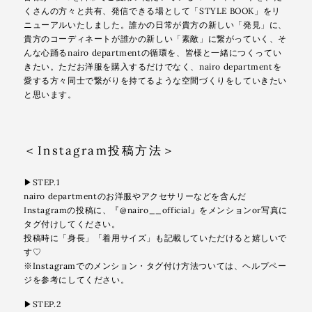
くさんの方々と共有、発信できる場として「STYLE BOOK」をリ
ニューアルいたしました。誰かの日常が貴方の新しい「発見」に、
貴方のコーディネートが誰かの新しい「素敵」に繋がっていく、そ
んな心踊るnairo departmentの循環を、皆様と一緒につくってい
きたい。ただお洋服を購入するだけでなく、nairo departmentを
愛する方々同士で繋がりを持てるような空間づくりをしていきたい
と思います。
＜Instagram投稿方法＞
▶︎STEP.1
nairo departmentのお洋服やアクセサリーなどを含んだ
Instagramの投稿に、『@nairo__official』をメンションor写真に
タグ付けしてください。
投稿時に「身長」「着用サイズ」も記載していただけると嬉しいで
す♡
※Instagramでのメンション・タグ付け方法ついては、ヘルプペー
ジを参考にしてください。
▶︎STEP.2