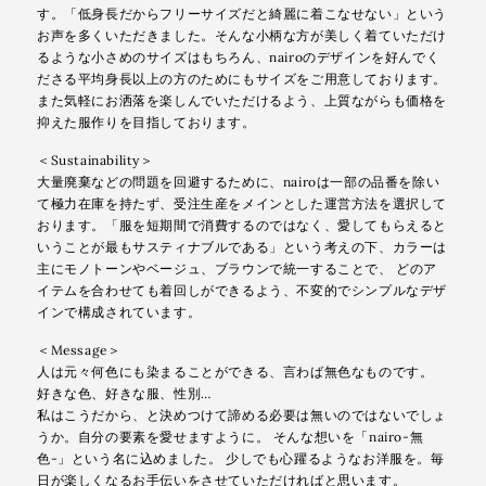
す。「低身長だからフリーサイズだと綺麗に着こなせない」という
お声を多くいただきました。そんな小柄な方が美しく着ていただけ
るような小さめのサイズはもちろん、nairoのデザインを好んでく
ださる平均身長以上の方のためにもサイズをご用意しております。
また気軽にお洒落を楽しんでいただけるよう、上質ながらも価格を
抑えた服作りを目指しております。
＜Sustainability＞
大量廃棄などの問題を回避するために、nairoは一部の品番を除い
て極力在庫を持たず、受注生産をメインとした運営方法を選択して
おります。「服を短期間で消費するのではなく、愛してもらえると
いうことが最もサスティナブルである」という考えの下、カラーは
主にモノトーンやベージュ、ブラウンで統一することで、 どのア
イテムを合わせても着回しができるよう、不変的でシンプルなデザ
インで構成されています。
＜Message＞
人は元々何色にも染まることができる、言わば無色なものです。
好きな色、好きな服、性別…
私はこうだから、と決めつけて諦める必要は無いのではないでしょ
うか。自分の要素を愛せますように。 そんな想いを「nairo-無
色-」という名に込めました。 少しでも心躍るようなお洋服を。毎
日が楽しくなるお手伝いをさせていただければと思います。