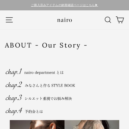
コ
ご購入済みアイテムの納期確認ページはこちら▶︎
ン
テ
ナビゲーション
検索
カ
ン
ツ
に
ス
キ
ABOUT - Our Story -
ッ
プ
す
る