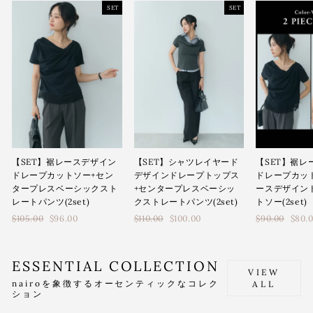
SET
SET
【SET】シャツレイヤード
【SET】裾レースデザイン
【SET】裾レ
デザインドレープトップス
ドレープカットソー+セン
ドレープカッ
+センタープレスベーシッ
タープレスベーシックスト
ースデザイン
クストレートパンツ(2set)
レートパンツ(2set)
トソー(2set)
通
通
通
$110.00
$100.00
$105.00
$96.00
$90.00
$80.
常
常
常
価
価
価
格
格
格
ESSENTIAL COLLECTION
VIEW
nairoを象徴するオーセンティックなコレク
ALL
ション