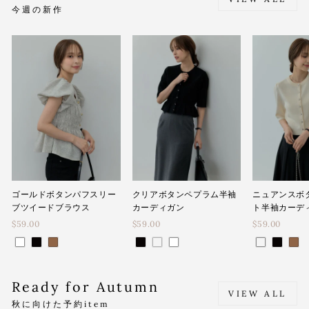
今週の新作
ゴールドボタンパフスリー
クリアボタンペプラム半袖
ニュアンスボ
ブツイードブラウス
カーディガン
ト半袖カーデ
$59.00
$59.00
$59.00
Ready for Autumn
VIEW ALL
秋に向けた予約item