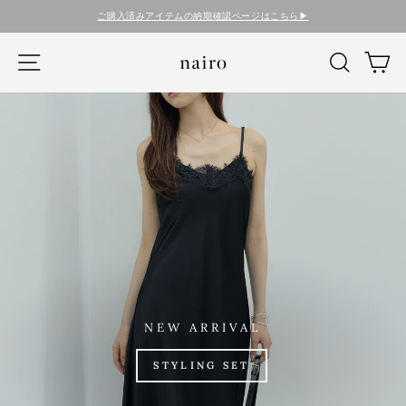
コ
税込15,000円以上のご購入で送料無料
ン
テ
nairo
ナビゲーション
検索
カ
ン
ツ
に
ス
キ
ッ
プ
す
る
NEW ARRIVAL
STYLING SET