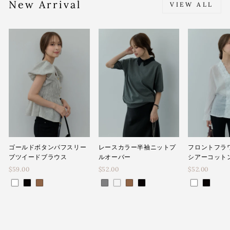
New Arrival
VIEW ALL
ゴールドボタンパフスリー
レースカラー半袖ニットプ
フロントフラ
ブツイードブラウス
ルオーバー
シアーコット
$59.00
$52.00
$52.00