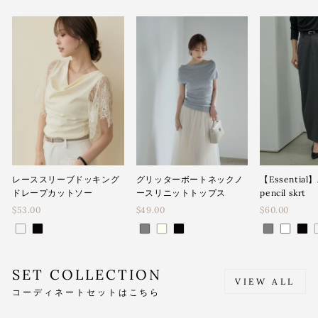
レーススリーブドッキング
グリッターボートネックノ
【Essential】
ドレープカットソー
ースリニットトップス
pencil skrt
$53.00
$49.00
$60.00
SET COLLECTION
VIEW ALL
コーディネートセットはこちら