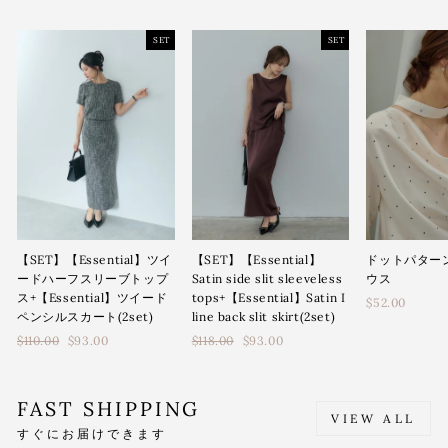
SET
SET
【SET】【Essential】ツイ
【SET】【Essential】
ドットパター
ードハーフスリーブトップ
Satin side slit sleeveless
ウス
ス+【Essential】ツイード
tops+【Essential】Satin I
$52.00
ペンシルスカート(2set)
line back slit skirt(2set)
通
通
$110.00
$93.00
$118.00
$93.00
常
常
価
価
格
格
FAST SHIPPING
VIEW ALL
すぐにお届けできます