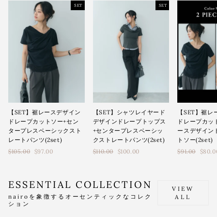
SET
SET
【SET】シャツレイヤード
【SET】裾レースデザイン
【SET】裾レ
デザインドレープトップス
ドレープカットソー+セン
ドレープカッ
+センタープレスベーシッ
タープレスベーシックスト
ースデザイン
クストレートパンツ(2set)
レートパンツ(2set)
トソー(2set)
通
通
通
$110.00
$100.00
$105.00
$97.00
$91.00
$80.0
常
常
常
価
価
価
格
格
格
ESSENTIAL COLLECTION
VIEW
nairoを象徴するオーセンティックなコレク
ALL
ション