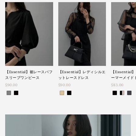
【Essential】裾レースパフ
【Essential】レディシルエ
【Essenti
スリーブワンピース
ットレースドレス
ーマーメイド
$90.00
$90.00
$83.00