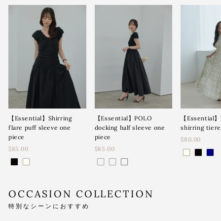
【Essential】Shirring
【Essential】POLO
【Essential】
flare puff sleeve one
docking half sleeve one
shirring tier
piece
piece
$80.00
$85.00
$85.00
OCCASION COLLECTION
特別なシーンにおすすめ