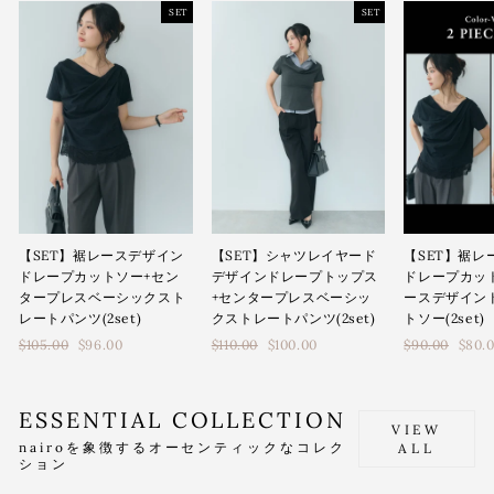
SET
SET
【SET】シャツレイヤード
【SET】裾レースデザイン
【SET】裾レ
デザインドレープトップス
ドレープカットソー+セン
ドレープカッ
+センタープレスベーシッ
タープレスベーシックスト
ースデザイン
クストレートパンツ(2set)
レートパンツ(2set)
トソー(2set)
通
通
通
$110.00
$100.00
$105.00
$96.00
$90.00
$80.
常
常
常
価
価
価
格
格
格
ESSENTIAL COLLECTION
VIEW
nairoを象徴するオーセンティックなコレク
ALL
ション