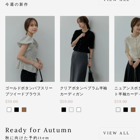
今週の新作
ゴールドボタンパフスリー
クリアボタンペプラム半袖
ニュアンスボ
ブツイードブラウス
カーディガン
ト半袖カーデ
$59.00
$59.00
$59.00
Ready for Autumn
VIEW ALL
秋に向けた予約item