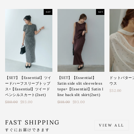
SET
SET
【SET】【Essential】ツイ
【SET】【Essential】
ドットパター
ードハーフスリーブトップ
Satin side slit sleeveless
ウス
ス+【Essential】ツイード
tops+【Essential】Satin I
$52.00
ペンシルスカート(2set)
line back slit skirt(2set)
通
通
$110.00
$93.00
$118.00
$93.00
常
常
価
価
格
格
FAST SHIPPING
VIEW ALL
すぐにお届けできます