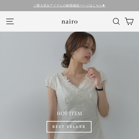
コ
ご購入済みアイテムの納期確認ページはこちら▶︎
ン
テ
nairo
ナビゲーション
検索
カ
ン
ツ
に
ス
キ
ッ
プ
す
る