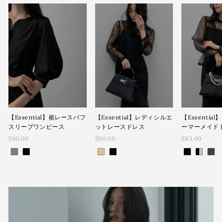
【Essential】裾レースパフ
【Essential】レディシルエ
【Essenti
スリーブワンピース
ットレースドレス
ーマーメイド
$90.00
$90.00
$83.00