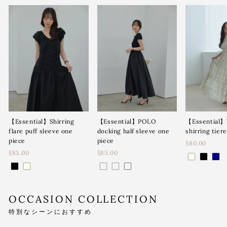
【Essential】Shirring
【Essential】POLO
【Essential】
flare puff sleeve one
docking half sleeve one
shirring tier
piece
piece
$80.00
$85.00
$85.00
OCCASION COLLECTION
特別なシーンにおすすめ