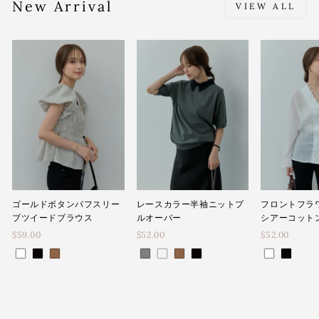
New Arrival
VIEW ALL
ゴールドボタンパフスリー
レースカラー半袖ニットプ
フロントフラ
ブツイードブラウス
ルオーバー
シアーコット
$59.00
$52.00
$52.00