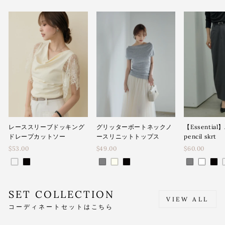
レーススリーブドッキング
グリッターボートネックノ
【Essential】
ドレープカットソー
ースリニットトップス
pencil skrt
$53.00
$49.00
$60.00
SET COLLECTION
VIEW ALL
コーディネートセットはこちら