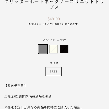
グリッターボートネックノースリニットトッ
プス
通
$49.00
常
配送は
チェックアウト画面で計算されます。
価
格
COLOR
—
GRAY
サイズ
FREE
【発送予定日】
ご注文後1週間以内発送順次発送
※発送予定日が異なる商品を同時にご購入した場合、