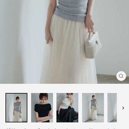
閉
じ
る