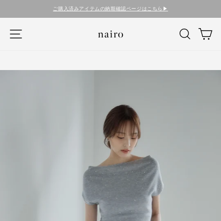
コ
ご購入済みアイテムの納期確認ページはこちら▶︎
ン
テ
ナビゲーション
検索
カ
ン
ツ
に
ス
キ
ッ
プ
す
る