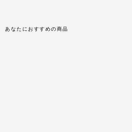
あなたにおすすめの商品
【Essential】Lace soft
flare pants
$60.00