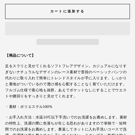
カートに追加する
【商品について】
足をスラリと見せてくれるソフトフレアデザイン。カジュアルになりす
ぎないナチュラルなデザインのレース素材で普段のベーシックパンツの
代わりに取り入れて簡単にトレンドスタイルが手に入ります。しっかり
と裏地がついているので透け感を心配することなく着ていただけます。
フルゴム仕様で着心地も抜群。あえてポケットなしにすることでウエス
トや腰回りをすっきりと見せてくれます。
・素材：ポリエステル100%
・お手入れ方法：水温30℃以下手洗いでのお洗濯をお薦めします。素材
の特性上、洗濯の際に色落ちが生じる恐れがありますので単独で・短時
間でのお洗濯をお薦めします。裏返してネットに入れ手洗いコースで洗