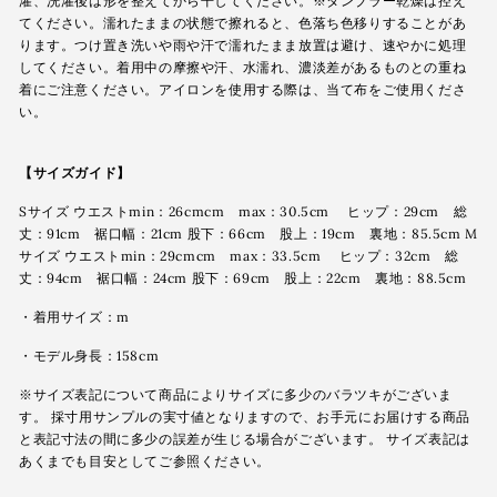
濯、洗濯後は形を整えてから干してください。※タンブラー乾燥は控え
てください。濡れたままの状態で擦れると、色落ち色移りすることがあ
ります。つけ置き洗いや雨や汗で濡れたまま放置は避け、速やかに処理
してください。着用中の摩擦や汗、水濡れ、濃淡差があるものとの重ね
着にご注意ください。アイロンを使用する際は、当て布をご使用くださ
い。
【サイズガイド】
Sサイズ ウエストmin：26cmcm max：30.5cm ヒップ：29cm 総
丈：91cm 裾口幅：21cm 股下：66cm 股上：19cm 裏地：85.5cm M
サイズ ウエストmin：29cmcm max：33.5cm ヒップ：32cm 総
丈：94cm 裾口幅：24cm 股下：69cm 股上：22cm 裏地：88.5cm
・着用サイズ：m
・モデル身長：158cm
※サイズ表記について商品によりサイズに多少のバラツキがございま
す。 採寸用サンプルの実寸値となりますので、お手元にお届けする商品
と表記寸法の間に多少の誤差が生じる場合がございます。 サイズ表記は
あくまでも目安としてご参照ください。