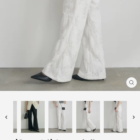
閉
じ
る