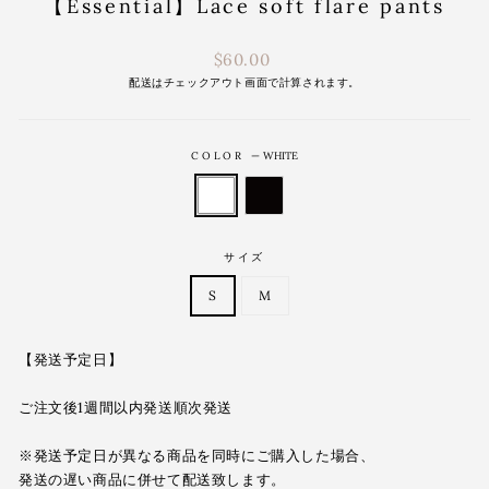
【Essential】Lace soft flare pants
通
$60.00
常
配送は
チェックアウト画面で計算されます。
価
格
COLOR
—
WHITE
サイズ
S
M
【発送予定日】
ご注文後1週間以内発送順次発送
※発送予定日が異なる商品を同時にご購入した場合、
発送の遅い商品に併せて配送致します。