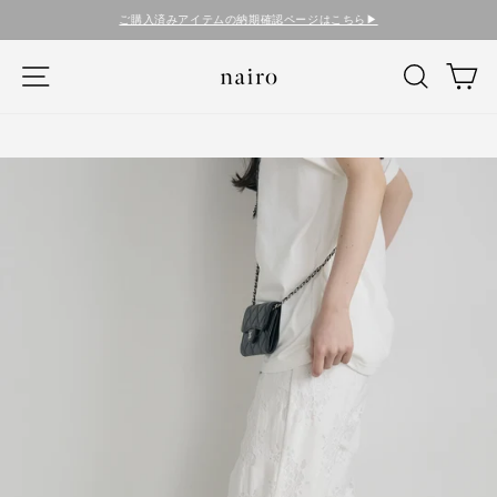
コ
ご購入済みアイテムの納期確認ページはこちら▶︎
ン
テ
ナビゲーション
検索
カ
ン
ツ
に
ス
キ
ッ
プ
す
る