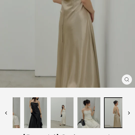
閉
じ
る