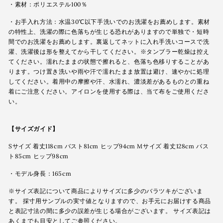
・素材：ポリエステル100％
・お手入れ方法：水温30℃以下手洗いでのお洗濯をお薦めします。素材
の特性上、洗濯の際に色落ちが生じる恐れがありますので単独で・短時
間でのお洗濯をお薦めします。裏返してネットに入れ手洗いコースで洗
濯、洗濯後は形を整えてから干してください。※タンブラー乾燥は控え
てください。濡れたままの状態で擦れると、色落ち色移りすることがあ
ります。つけ置き洗いや雨や汗で濡れたまま放置は避け、速やかに処理
してください。着用中の摩擦や汗、水濡れ、濃淡差があるものとの重ね
着にご注意ください。アイロンを使用する際は、当て布をご使用くださ
い。
【サイズガイド】
Sサイズ 着丈118cm バスト81cm ヒップ94cm Mサイズ 着丈128cm バス
ト85cm ヒップ98cm
・モデル身長：165cm
※サイズ表記について商品によりサイズに多少のバラツキがございま
す。 採寸用サンプルの実寸値となりますので、お手元にお届けする商品
と表記寸法の間に多少の誤差が生じる場合がございます。 サイズ表記は
あくまでも目安としてご参照ください。