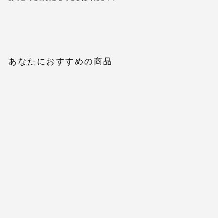
あなたにおすすめの商品
【Essential】Back open
satin camisole dress
$80.00