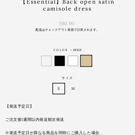
【Essential】Back open satin
camisole dress
通
$80.00
常
配送は
チェックアウト画面で計算されます。
価
格
COLOR
—
BEIGE
サイズ
S
M
【発送予定日】
ご注文後1週間以内発送順次発送
※発送予定日が異なる商品を同時にご購入した場合、