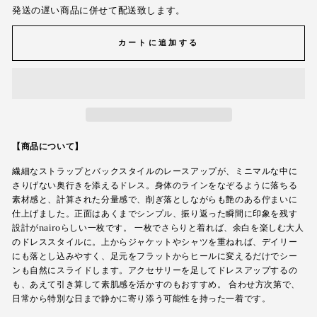
発送の遅い商品に併せて配送致します。
カートに追加する
【商品について】
繊細なストラップとバックスタイルのレースアップが、ミニマルな中に
さりげない奥行きを添えるドレス。身体のラインをなぞるように落ちる
素材感と、計算された分量感で、削ぎ落としながらも艶のある佇まいに
仕上げました。正面はあくまでシンプル、振り返った瞬間に印象を残す
設計がnairoらしい一枚です。 一枚でさらりと着れば、余白を楽しむ大人
のドレススタイルに。上からジャケットやシャツを重ねれば、デイリー
にも落とし込みやすく、足元をフラットからヒールに変えるだけでシー
ンも自然にスライドします。アクセサリーを足してドレスアップするの
も、あえて引き算して素肌感を活かすのもおすすめ。 合わせ方次第で、
日常から特別な日まで静かに寄り添う可能性を持った一着です。