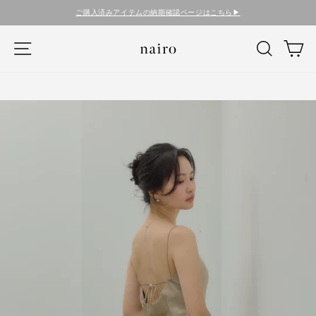
コ
ご購入済みアイテムの納期確認ページはこちら▶︎
ン
テ
ナビゲーション
検索
カ
ン
ツ
に
ス
キ
ッ
プ
す
る