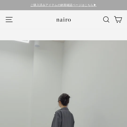
コ
ご購入済みアイテムの納期確認ページはこちら▶︎
ン
テ
ナビゲーション
検索
カ
ン
ツ
に
ス
キ
ッ
プ
す
る