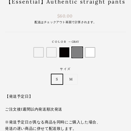
【Essential】Authentic straight pants
通
$60.00
常
配送は
チェックアウト画面で計算されます。
価
格
COLOR
—
GRAY
サイズ
S
M
【発送予定日】
ご注文後1週間以内発送順次発送
※発送予定日が異なる商品を同時にご購入した場合、
発送の遅い商品に併せて配送致します。