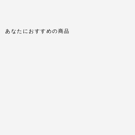
あなたにおすすめの商品
【Essential】Authentic
straight pants
$60.00