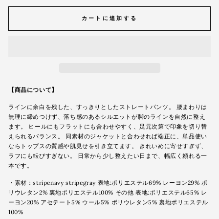
カートに追加する
【商品について】
ラインに余白を残した、すっきりとしたストレートパンツ。 腰まわりは
無理に締めつけず、落ち感のあるシルエットが脚のラインを自然に整え
ます。 ヒールにもフラットにも合わせやすく、足元次第で印象を切り替
えられるバランス。 同素材のジャケットと合わせれば端正に、単品使い
ならトップスの質感や肌見せを引き立てます。 きれいめに寄せすぎず、
ラフにも転びすぎない。 日常から少し整えたい日まで、幅広く頼れる一
本です。
・素材：stripenavy stripegray 表地:ポリエステル69% レーヨン29% ポ
リウレタン2% 裏地ポリエステル100% その他 表地:ポリエステル65% レ
ーヨン20% アセテート5% ウール5% ポリウレタン5% 裏地ポリエステル
100%