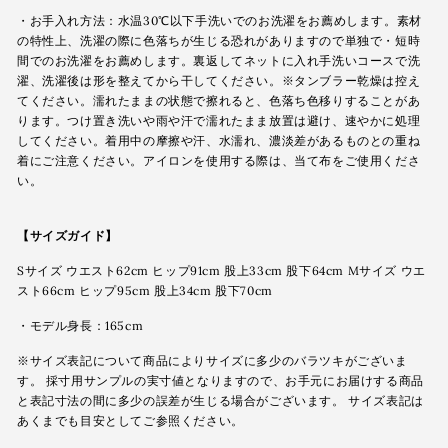
・お手入れ方法：水温30℃以下手洗いでのお洗濯をお薦めします。素材
の特性上、洗濯の際に色落ちが生じる恐れがありますので単独で・短時
間でのお洗濯をお薦めします。裏返してネットに入れ手洗いコースで洗
濯、洗濯後は形を整えてから干してください。※タンブラー乾燥は控え
てください。濡れたままの状態で擦れると、色落ち色移りすることがあ
ります。つけ置き洗いや雨や汗で濡れたまま放置は避け、速やかに処理
してください。着用中の摩擦や汗、水濡れ、濃淡差があるものとの重ね
着にご注意ください。アイロンを使用する際は、当て布をご使用くださ
い。
【サイズガイド】
Sサイズ ウエスト62cm ヒップ91cm 股上33cm 股下64cm Mサイズ ウエ
スト66cm ヒップ95cm 股上34cm 股下70cm
・モデル身長：165cm
※サイズ表記について商品によりサイズに多少のバラツキがございま
す。 採寸用サンプルの実寸値となりますので、お手元にお届けする商品
と表記寸法の間に多少の誤差が生じる場合がございます。 サイズ表記は
あくまでも目安としてご参照ください。