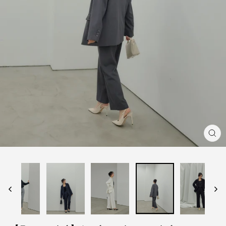
閉
じ
る