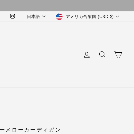
Language
Currency
日本語
アメリカ合衆国 (USD $)
Instagram
LOG IN
検索
カー
ーメローカーディガン