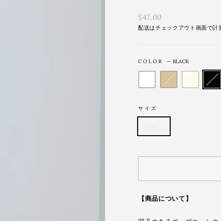
通
$47.00
常
配送は
チェックアウト画面で計
価
格
COLOR
—
BLACK
サイズ
FREE
【商品について】