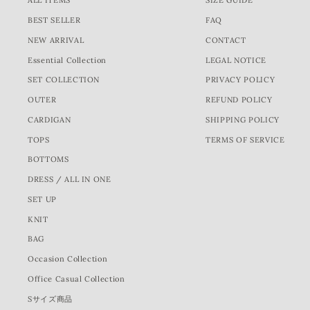
ALL ITEMS
SIZE GUIDE
BEST SELLER
FAQ
NEW ARRIVAL
CONTACT
Essential Collection
LEGAL NOTICE
SET COLLECTION
PRIVACY POLICY
OUTER
REFUND POLICY
CARDIGAN
SHIPPING POLICY
TOPS
TERMS OF SERVICE
BOTTOMS
DRESS / ALL IN ONE
SET UP
KNIT
BAG
Occasion Collection
Office Casual Collection
Sサイズ商品