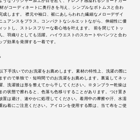
ようなワッシャー加工が目を惹く、トレンド感溢れるショートカー
素材がコーディネートに奥行きを与え、シンプルなボトムスと合わ
完成します。 襟元や袖口、裾にあしらわれた繊細なメローデザイ
ニュアンスをプラス。コンパクトなシルエットながら、伸縮性に優
ィットし、ストレスフリーな着心地を叶えます。 前を閉じてトッ
ん、羽織りとしても活躍。ハイウエストのスカートやパンツと合わ
ップ効果を発揮する一着です。
%
℃以下手洗いでのお洗濯をお薦めします。素材の特性上、洗濯の際に
ますので単独で・短時間でのお洗濯をお薦めします。裏返してネッ
濯、洗濯後は形を整えてから干してください。※タンブラー乾燥は
まの状態で擦れると、色落ち色移りすることがあります。つけ置き
放置は避け、速やかに処理してください。着用中の摩擦や汗、水濡
重ね着にご注意ください。アイロンを使用する際は、当て布をご使