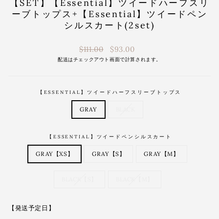
【SET】【Essential】ツイードハーフスリ
ーブトップス+【Essential】ツイードペン
シルスカート(2set)
通
$111.00
$93.00
常
配送は
チェックアウト画面で計算されます。
価
格
【ESSENTIAL】ツイードハーフスリーブトップス
GRAY
BLACK
【ESSENTIAL】ツイードペンシルスカート
GRAY【XS】
GRAY【S】
GRAY【M】
BLACK【S】
BLACK【M】
【発送予定日】