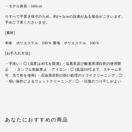
・モデル身長：160cm
※すべて平置き採寸のため、約1〜2cmの誤差がある場合がございます。
予めご了承くださいませ。
[素材]
本体 ポリエステル 100％ 裏地 ポリエステル 100％
[お手入れ方法]
・手洗い：◯ (温度は40℃を限度) ・塩素系及び酸素系漂白剤の使用禁
止 ・タンブル乾燥禁止 ・アイロン：◯ (低温110℃まで、スチーム不
可、当て布を使用) ・石油系溶剤の弱い処理のドライクリーニング：◯
・弱い操作によるウェットクリーニング：◯ ・日陰のつり干しがよい
あなたにおすすめの商品