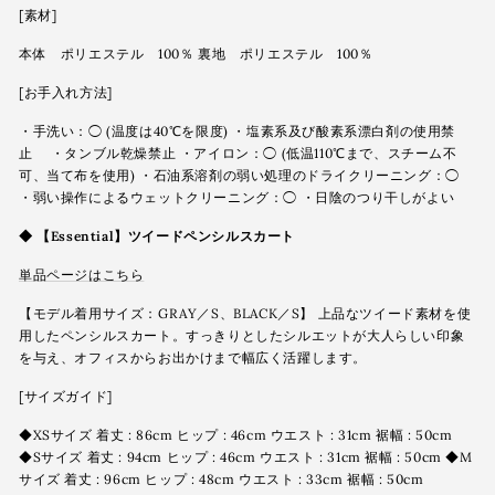
[素材]
本体 ポリエステル 100％ 裏地 ポリエステル 100％
[お手入れ方法]
・手洗い：◯ (温度は40℃を限度) ・塩素系及び酸素系漂白剤の使用禁
止 ・タンブル乾燥禁止 ・アイロン：◯ (低温110℃まで、スチーム不
可、当て布を使用) ・石油系溶剤の弱い処理のドライクリーニング：◯
・弱い操作によるウェットクリーニング：◯ ・日陰のつり干しがよい
◆
【Essential】ツイードペンシルスカート
単品ページはこちら
【モデル着用サイズ：GRAY／S、BLACK／S】 上品なツイード素材を使
用したペンシルスカート。すっきりとしたシルエットが大人らしい印象
を与え、オフィスからお出かけまで幅広く活躍します。
[サイズガイド]
◆XSサイズ 着丈 : 86cm ヒップ : 46cm ウエスト : 31cm 裾幅 : 50cm
◆Sサイズ 着丈 : 94cm ヒップ : 46cm ウエスト : 31cm 裾幅 : 50cm ◆M
サイズ 着丈 : 96cm ヒップ : 48cm ウエスト : 33cm 裾幅 : 50cm