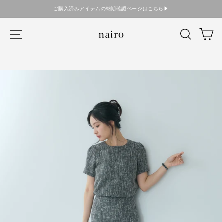
コ
ご購入済みアイテムの納期確認ページはこちら▶︎
ン
テ
ナビゲーション
検索
カ
ン
ツ
に
ス
キ
ッ
プ
す
る