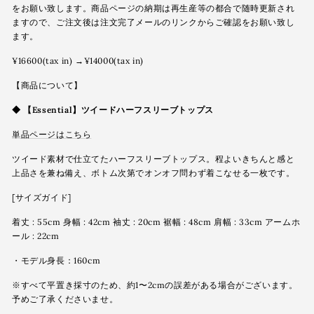
をお願い致します。商品ページの納期は再生産等の都合で随時更新され
ますので、ご注文後は注文完了メールのリンクからご確認をお願い致し
ます。
¥16600(tax in) →¥14000(tax in)
【商品について】
◆
【Essential】ツイードハーフスリーブトップス
単品ページはこちら
ツイード素材で仕立てたハーフスリーブトップス。程よいきちんと感と
上品さを兼ね備え、ボトム次第でオンオフ問わず着こなせる一枚です。
[サイズガイド]
着丈 : 55cm 身幅 : 42cm 袖丈 : 20cm 裾幅 : 48cm 肩幅 : 33cm アームホ
ール : 22cm
・モデル身長：160cm
※すべて平置き採寸のため、約1〜2cmの誤差がある場合がございます。
予めご了承くださいませ。