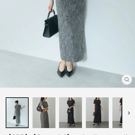
閉
じ
る