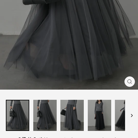
閉
じ
る