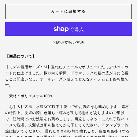
カートに追加する
別のお支払い方法
【商品について】
【モデル着用サイズ：M】重ねたチュールでボリュームたっぷりのスカ
ートに仕上げました。振り向く瞬間、ドラマチックな裾の広がりに心躍
ること間違いなし。オールシーズン使えてどんなアイテムとも好相性で
す。
・素材：ポリエステル100％
・お手入れ方法：水温30℃以下手洗いでのお洗濯をお薦めします。素材
の特性上、洗濯の際に色落ち・縮みが生じる恐れがありますので単独
で・短時間でのお洗濯をお薦めします。裏返してネットに入れ手洗いコ
ースで洗濯、洗濯後は形を整えてから干してください。※タンブラー乾
燥は控えてください。 濡れたままの状態で擦れると、色落ち色移りする