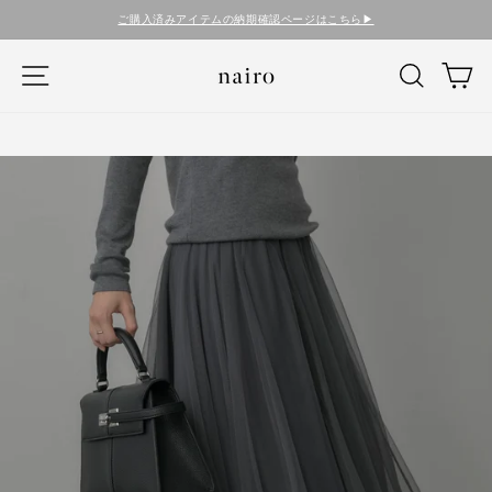
コ
ご購入済みアイテムの納期確認ページはこちら▶︎
ン
テ
ナビゲーション
検索
カ
ン
ツ
に
ス
キ
ッ
プ
す
る