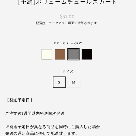
[予約]ボリュームチュールスカート
通
$57.00
常
配送は
チェックアウト画面で計算されます。
価
格
COLOR
—
GRAY
サイズ
S
M
【発送予定日】
ご注文後1週間以内発送順次発送
※発送予定日が異なる商品を同時にご購入した場合、
発送の遅い商品に併せて配送致します。