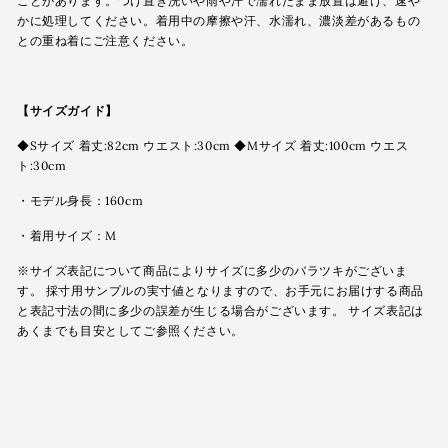
ことがあります。つけ置き洗いや雨や汗で濡れたまま放置は避け、速や
かに処理してください。着用中の摩擦や汗、水濡れ、濃淡差があるもの
との重ね着にご注意ください。
【サイズガイド】
◆Sサイズ 着丈:82cm ウエスト:30cm ◆Mサイズ 着丈:100cm ウエス
ト:30cm
・モデル身長：160cm
・着用サイズ：M
※サイズ表記について商品によりサイズに多少のバラツキがございま
す。 採寸用サンプルの実寸値となりますので、お手元にお届けする商品
と表記寸法の間に多少の誤差が生じる場合がございます。 サイズ表記は
あくまでも目安としてご参照ください。