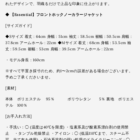
れたデザインで、羽織るだけで上品な印象に仕上がります。
◆
【Essential】フロントホックノーカラージャケット
[サイズガイド]
◆Sサイズ 着丈 : 64cm 身幅 : 51cm 袖丈 : 58.5cm 裾幅 : 50.5cm 肩幅 :
37.8cm アームホール : 22cm ◆Mサイズ 着丈 : 68cm 身幅 : 53.5cm 袖
丈 : 59.5cm 裾幅 : 53cm 肩幅 : 39.5cm アームホール : 22cm
・モデル身長：160cm
※すべて平置き採寸のため、約1〜2cmの誤差がある場合がございます。
予めご了承くださいませ。
[素材]
本体 ポリエステル 95％ ポリウレタン 5％ 裏地 ポリエス
テル 100％
[お手入れ方法]
・手洗い：◯ (温度は40℃を限度) ・塩素系及び酸素系漂白剤の使用禁
止 ・タンブル乾燥禁止 ・アイロン：◯ (低温110℃まで、スチーム不
可、当て布を使用) ・石油系溶剤の弱い処理のドライクリーニング：◯