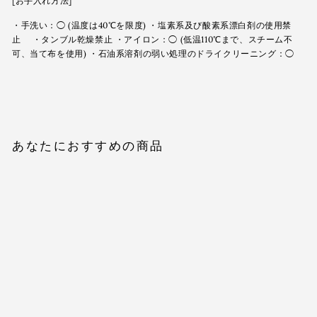
[お手入れ方法]
・手洗い：◯ (温度は40℃を限度) ・塩素系及び酸素系漂白剤の使用禁
止 ・タンブル乾燥禁止 ・アイロン：◯ (低温110℃まで、スチーム不
可、当て布を使用) ・石油系溶剤の弱い処理のドライクリーニング：◯
あなたにおすすめの商品
Sold Out