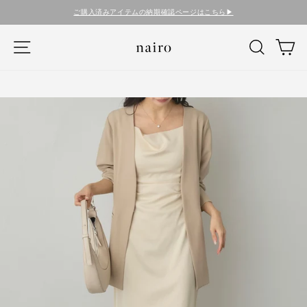
コ
ご購入済みアイテムの納期確認ページはこちら▶︎
ン
テ
ナビゲーション
検索
カ
ン
ツ
に
ス
キ
ッ
プ
す
る