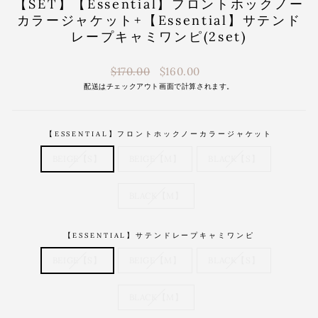
【SET】【Essential】フロントホックノー
カラージャケット+【Essential】サテンド
レープキャミワンピ(2set)
通
$170.00
$160.00
常
配送は
チェックアウト画面で計算されます。
価
格
【ESSENTIAL】フロントホックノーカラージャケット
BEIGE【S】
BEIGE【M】
BLACK【S】
BLACK【M】
【ESSENTIAL】サテンドレープキャミワンピ
BEIGE【S】
BEIGE【M】
BLACK【S】
BLACK【M】