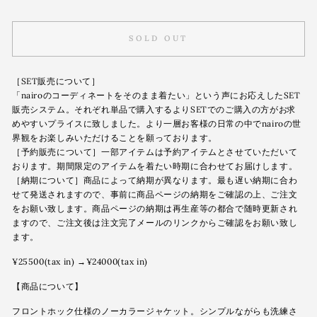
SOLD OUT
［SET販売について］
「nairoのコーディネートをそのまま着たい」という声にお応えしたSET
販売システム。それぞれ単品で購入するよりSETでのご購入の方がお求
めやすいプライスに致しました。より一層お客様の日常の中でnairoの世
界観をお楽しみいただけることを願っております。
［予約販売について］一部アイテムは予約アイテムとさせていただいて
おります。期間限定のアイテムを着たい時期に合わせてお届けします。
［納期について］商品によって納期が異なります。最も遅い納期に合わ
せて発送されますので、事前に商品ページの納期をご確認の上、ご注文
をお願い致します。商品ページの納期は再生産等の都合で随時更新され
ますので、ご注文後は注文完了メールのリンクからご確認をお願い致し
ます。
¥25500(tax in) →¥24000(tax in)
【商品について】
フロントホック仕様のノーカラージャケット。シンプルながらも洗練さ