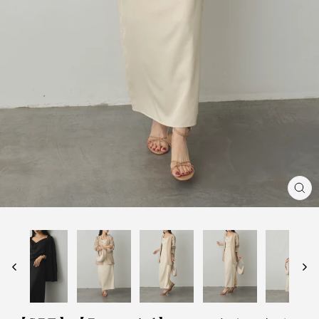
閉
じ
る